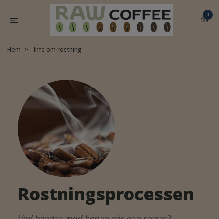
0
Hem
Info om rostning
Rostningsprocessen
Vad händer med bönan när den rostas?