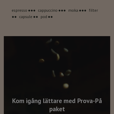
espresso ●●● cappuccino ●●● moka ●●● filter
●● capsule ●● pod ●●
Kom igång lättare med Prova-På
paket