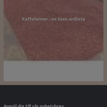
Kaffetermer - en liten ordlista
Anmäl dig till vår nyhetsbrev