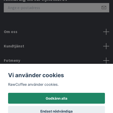
Om oss
Kundtjänst
Fotmeny
Vi använder cookies
Sociala medier
RawCoffee använder cookies.
Godkänn alla
© 2026 RawCoffee
Powered by Quickbutik
Endast nödvändiga