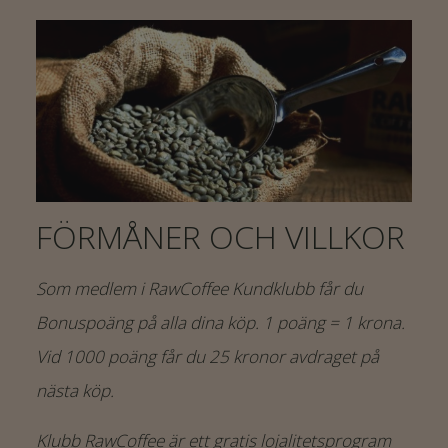
FÖRMÅNER OCH VILLKOR
Som medlem i RawCoffee Kundklubb får du
Bonuspoäng på alla dina köp. 1 poäng = 1 krona.
Vid 1000 poäng får du 25 kronor avdraget på
nästa köp.
Klubb RawCoffee är ett gratis lojalitetsprogram