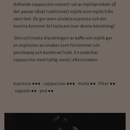
doftande cappuccino oavsett val av mjölkprodukt så
det passar såväl traditionell mjölk som mjölk från
växtriket. De ger även utsökta espresso och din
barista kommer bli tacksam över denna blandning!
Den utltimata blandningen av kaffe och mjölk ger
en explosion av smaker som förnimmer om
persikapaj och kanderad frukt. En underbar
cappuccino med tydlig vanilj i eftersmaken.
espresso ●●● cappuccino ●●● moka ●● filter ●●
capsule ●● pod ●●