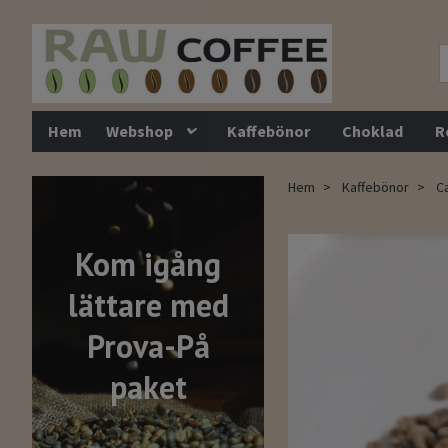
Hem
Webshop
Kaffebönor
Choklad
R
Hem
Kaffebönor
Ca
Kom igång
lättare med
Prova-På
paket