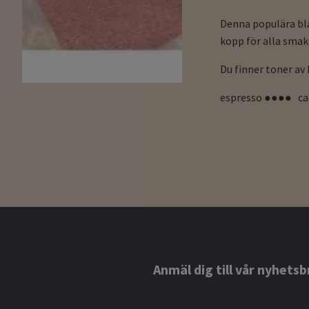
Denna populära bla
kopp för alla smak
Du finner toner av
espresso ●●●● c
Anmäl dig till vår nyhetsb