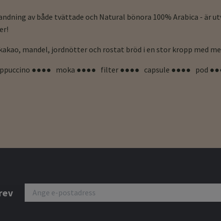
ndning av både tvättade och Natural bönora 100% Arabica - är ut
er!
 kakao, mandel, jordnötter och rostat bröd i en stor kropp med m
appuccino ●●●● moka ●●●● filter ●●●● capsule ●●●● pod ●
rev