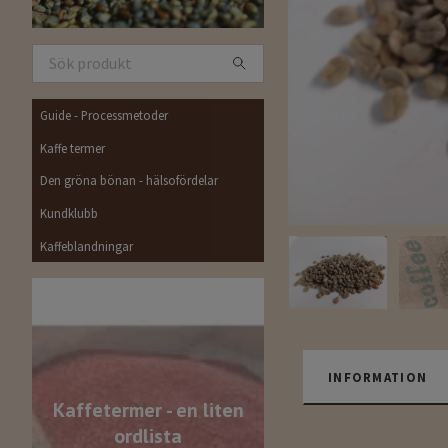
Guide - Processmetoder
Kaffe termer
Den gröna bönan - hälsofördelar
Kundklubb
Kaffeblandningar
INFORMATION
Kaffetermer - en liten
ordlista