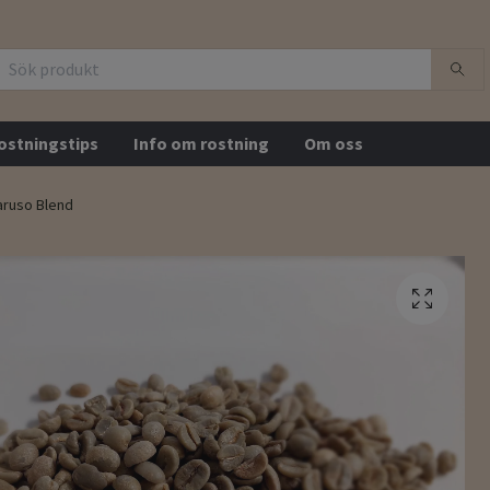
ostningstips
Info om rostning
Om oss
ruso Blend