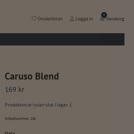
0
Önskelistan
Logga in
Varukorg
Caruso Blend
169 kr
Produkten är tyvärr slut i lager. :(
Artikelnummer:
106
Dela