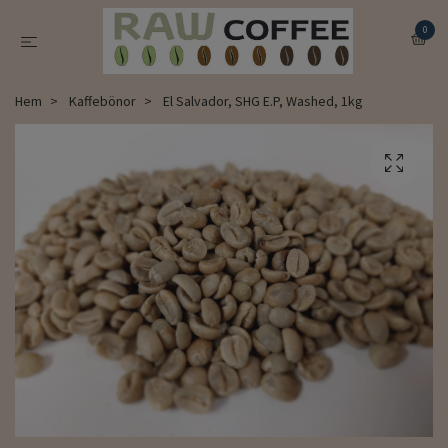
0
Hem
Kaffebönor
El Salvador, SHG E.P, Washed, 1kg