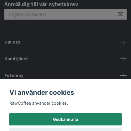
Anmäl dig till vår nyhetsbrev
Om oss
Kundtjänst
Fotmeny
Vi använder cookies
Sociala medier
RawCoffee använder cookies.
Godkänn alla