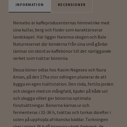
INFORMATION
RECENSIONER
Nensebo är kaffeproducenternas himmelrike med
sina kullar, berg och floder som karaktäriserar
landskapet. Här ligger Harenna skogen och Bale
Naturreservat där bönderna från sina små gårdar
lämnar sin skörd av kaffebönor till det närliggande
verket som tvättar bönorna.
Dessa bönor odlas hos Kasim Negeseo och Yusra
Aman, på den 17ha stor odlingen planerar de att
bygga en egen tvättstation. Den röda, fertila jorden
och skogen med sin mångfald, bjuder på både sol
och skugga vilket ger bönorna optimala
förutsättningar. Bönorna kärnas ur och
fermenteras i 32-36 h, tvättas och torkas därefter i
solen på upphöjda afrikanska bäddar. Torkningen
sker i minst 36 h då bönorna vänds frekvent, de