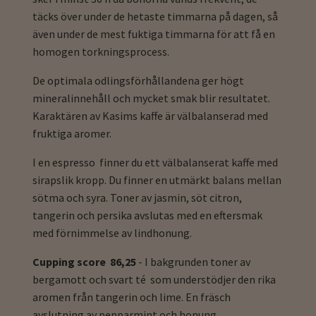
täcks över under de hetaste timmarna på dagen, så
även under de mest fuktiga timmarna för att få en
homogen torkningsprocess.
De optimala odlingsförhållandena ger högt
mineralinnehåll och mycket smak blir resultatet.
Karaktären av Kasims kaffe är välbalanserad med
fruktiga aromer.
I en espresso finner du ett välbalanserat kaffe med
sirapslik kropp. Du finner en utmärkt balans mellan
sötma och syra. Toner av jasmin, söt citron,
tangerin och persika avslutas med en eftersmak
med förnimmelse av lindhonung.
Cupping score 86,25
- I bakgrunden toner av
bergamott och svart té som understödjer den rika
aromen från tangerin och lime. En fräsch
avslutning av pepparmint och honung.