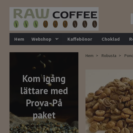
Hem
Webshop
Kaffebönor
Choklad
R
Hem
Robusta
Ponch
Kom igång
lättare med
Prova-På
paket