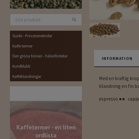
Guide - Processmetoder
Kaffe termer
Den gröna bönan - hälsofördelar
INFORMATION
Kundklubb
Kaffeblandningar
Med en kraftig kro
blandning en fin ba
espresso ●● capp
Kaffetermer - en liten
ordlista