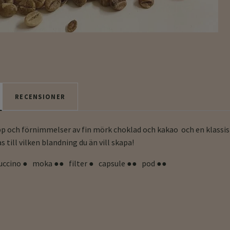
RECENSIONER
pp och förnimmelser av fin mörk choklad och kakao och en klassisk
s till vilken blandning du än vill skapa!
uccino ● moka ●● filter ● capsule ●● pod ●●