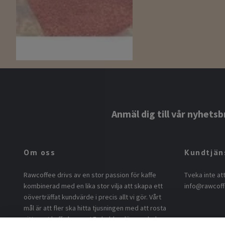
Anmäl dig till vår nyhetsb
Om oss
Kundtjän
Rawcoffee drivs av en stor passion för kaffe
Tveka inte at
kombinerad med en lika stor vilja att skapa ett
info@rawcoff
oöverträffat kundvärde i precis allt vi gör. Vårt
mål är att fler ska hitta tjusningen med att rosta
sitt eget kaffe hemma! En hobby där man hela