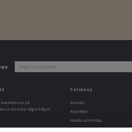
rev
st
Fotmeny
t kontakta oss på
Kontakt
ee.se
om ni har några frågor!
Köpvillkor
Handla och betala
Miljö och Garanti