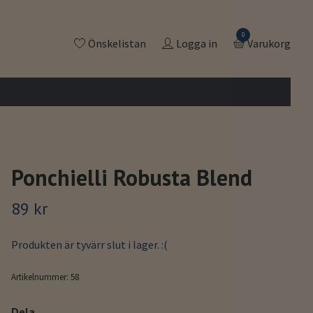
0
Önskelistan
Logga in
Varukorg
Ponchielli Robusta Blend
89 kr
Produkten är tyvärr slut i lager. :(
Artikelnummer:
58
Dela